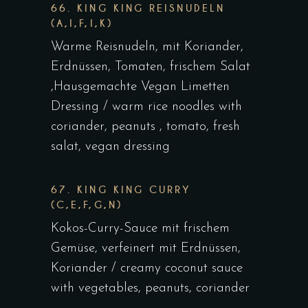
66. KING KING REISNUDELN
(A,I,F,I,K)
Warme Reisnudeln, mit Koriander,
Erdnüssen, Tomaten, frischem Salat
,Hausgemachte Vegan Limetten
Dressing / warm rice noodles with
coriander, peanuts , tomato, fresh
salat, vegan dressing
67. KING KING CURRY
(C,E,F,G,N)
Kokos-Curry-Sauce mit frischem
Gemüse, verfeinert mit Erdnüssen,
Koriander / creamy coconut sauce
with vegetables, peanuts, coriander