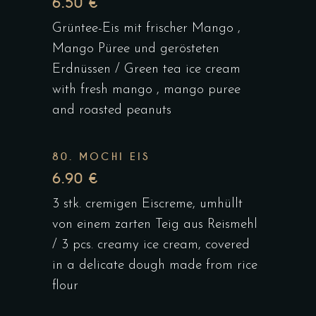
6.50 €
Grüntee-Eis mit frischer Mango ,
Mango Püree und gerösteten
Erdnüssen / Green tea ice cream
with fresh mango , mango puree
and roasted peanuts
80. MOCHI EIS
6.90 €
3 stk. cremigen Eiscreme, umhüllt
von einem zarten Teig aus Reismehl
/ 3 pcs. creamy ice cream, covered
in a delicate dough made from rice
flour