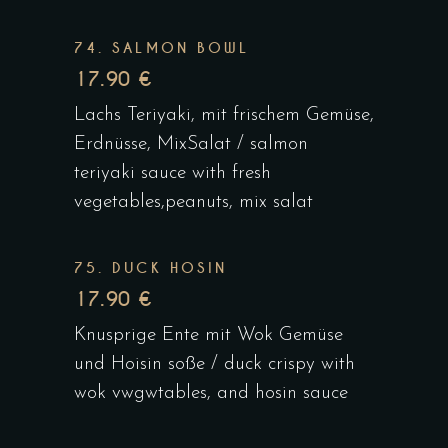
74. SALMON BOWL
17.90 €
Lachs Teriyaki, mit frischem Gemüse,
Erdnüsse, MixSalat / salmon
teriyaki sauce with fresh
vegetables,peanuts, mix salat
75. DUCK HOSIN
17.90 €
Knusprige Ente mit Wok Gemüse
und Hoisin soße / duck crispy with
wok vwgwtables, and hosin sauce