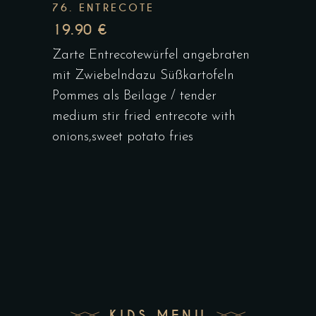
76. ENTRECOTE
19.90 €
Zarte Entrecotewürfel angebraten
mit Zwiebelndazu Süßkartofeln
Pommes als Beilage / tender
medium stir fried entrecote with
onions,sweet potato fries
KIDS MENU