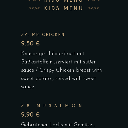
KIDS MENU
77. MR CHICKEN
9.50 €
Knusprige Hühnerbrust mit
Süßkartoffeln ,serviert mit süßer
sauce / Crispy Chicken breast with
sweet potato , served with sweet
sauce
7 8 . M R S A L M O N
9.90 €
Gebratener Lachs mit Gemüse ,